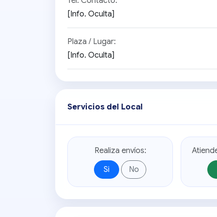
Tel. Contacto:
[Info. Oculta]
Plaza / Lugar:
[Info. Oculta]
Servicios del Local
Realiza envíos:
Atiend
Si
No