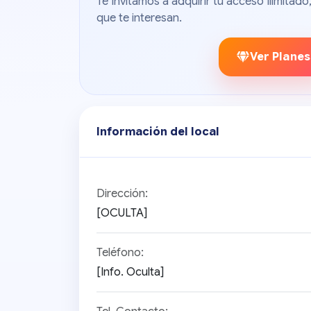
Te Invitamos a adquirir tu acceso Ilimita
que te interesan.
Ver Planes
Información del local
Dirección:
[OCULTA]
Teléfono:
[Info. Oculta]